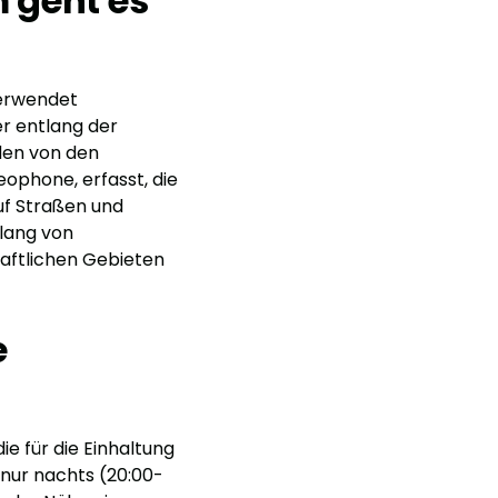
 geht es
verwendet
er entlang der
den von den
ophone, erfasst, die
uf Straßen und
tlang von
haftlichen Gebieten
e
e für die Einhaltung
nur nachts (20:00-