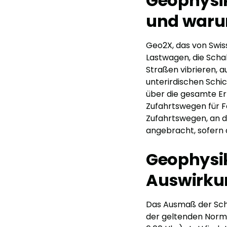
Geophysi
und warum
Geo2X, das von Swi
Lastwagen, die Schal
Straßen vibrieren, 
unterirdischen Schic
über die gesamte Erf
Zufahrtswegen für F
Zufahrtswegen, an d
angebracht, sofern 
Geophysi
Auswirku
Das Ausmaß der Schw
der geltenden Norme