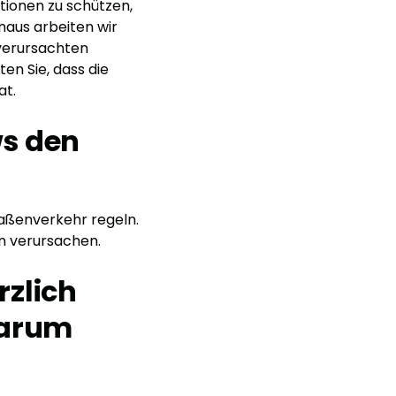
tionen zu schützen,
naus arbeiten wir
verursachten
en Sie, dass die
at.
ws den
raßenverkehr regeln.
n verursachen.
rzlich
Warum