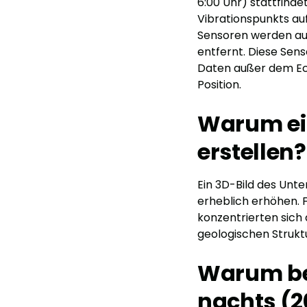
6:00 Uhr) stattfind
Vibrationspunkts a
Sensoren werden au
entfernt. Diese Sens
Daten außer dem Ech
Position.
Warum ei
erstellen?
Ein 3D-Bild des Unte
erheblich erhöhen. 
konzentrierten sich 
geologischen Struktu
Warum be
nachts (2