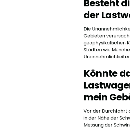
Besteht d
der Lastw
Die Unannehmlichkei
Gebieten verursacht
geophysikalischen 
Städten wie München
Unannehmlichkeiten 
Könnte da
Lastwage
mein Geb
Vor der Durchfahrt 
in der Nähe der Sch
Messung der Schwing