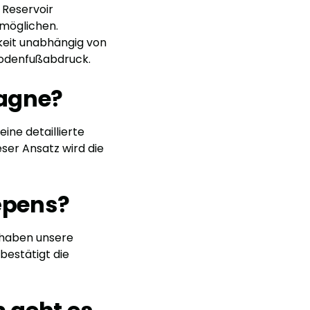
 Reservoir
rmöglichen.
keit unabhängig von
Bodenfußabdruck.
agne?
ine detaillierte
ser Ansatz wird die
épens?
 haben unsere
bestätigt die