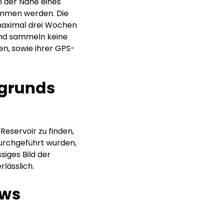
n der Nähe eines
ommen werden. Die
maximal drei Wochen
 und sammeln keine
n, sowie ihrer GPS-
rgrunds
eservoir zu finden,
durchgeführt wurden,
siges Bild der
rlässlich.
kws