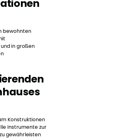
rationen
 in bewohnten
mit
 und in großen
en
rierenden
nhauses
eam Konstruktionen
le Instrumente zur
 zu gewährleisten