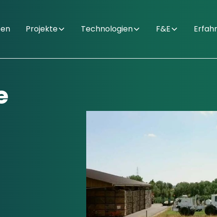
ten
Projekte
Technologien
F&E
Erfah
e