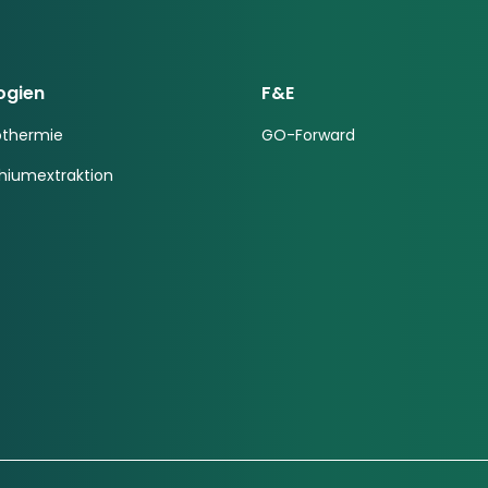
ogien
F&E
othermie
GO-Forward
thiumextraktion