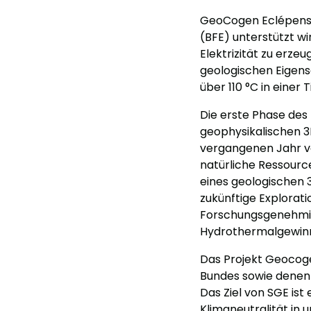
GeoCogen Eclépens i
(BFE) unterstützt wi
Elektrizität zu erz
geologischen Eigen
über 110 °C in einer 
Die erste Phase des
geophysikalischen 3
vergangenen Jahr v
natürliche Ressource
eines geologischen 3
zukünftige Explorat
Forschungsgenehmig
Hydrothermalgewinnun
Das Projekt Geocoge
Bundes sowie denen 
Das Ziel von SGE ist
Klimaneutralität in