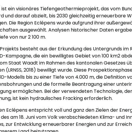
st ein visionäres Tiefengeothermieprojekt, das vom Bun
rd und darauf abzielt, bis 2030 gleichzeitig erneuerbare
eugen. Die Region Eclépens wurde aufgrund ihrer außergew
schaften ausgewählt. Analysen historischer Daten erga
Tiefe von nur 2 100 m.
 Projekts besteht aus der Erkundung des Untergrunds im
D-Kampagne, die ein bewilligtes Gebiet von 100 km2 abd
om Staat Waadt im Rahmen des kantonalen Gesetzes übe
n (LRNSS, 2018) bewilligt wurde. Diese Prospektionsphase 
D-Modells bis zu einer Tiefe von 4.000 m, die Definition vo
ionsbohrungen und die formelle Beantragung einer unteri
ung ermöglichen. Bei der verwendeten Technologie, de
g, ist kein hydraulisches Fracking erforderlich.
n Eclépens entspricht voll und ganz den Zielen der Energ
des am 18. Juni vom Volk verabschiedeten Klima- und In
 es, zur Entwicklung erneuerbarer Energien und zur Erreic
 unserem Land beizutragen.