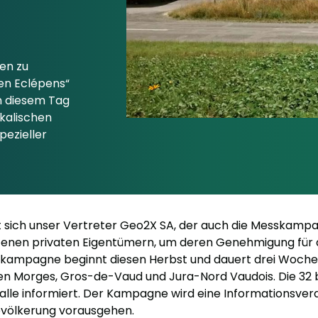
en zu
en Eclépens“
An diesem Tag
ikalischen
ezieller
fft sich unser Vertreter Geo2X SA, der auch die Messkamp
ffenen privaten Eigentümern, um deren Genehmigung für 
skampagne beginnt diesen Herbst und dauert drei Woche
en Morges, Gros-de-Vaud und Jura-Nord Vaudois. Die 32 
le informiert. Der Kampagne wird eine Informationsvera
evölkerung vorausgehen.