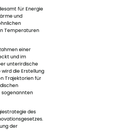
desamt für Energie
 Wärme und
öhnlichen
ben Temperaturen
 Rahmen einer
eckt und im
r unterirdische
wird die Erstellung
n Trajektorien für
rdischen
r sogenannten
iestrategie des
novationsgesetzes.
hung der