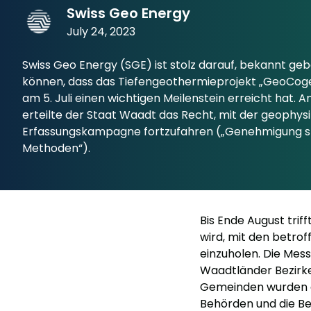
Swiss Geo Energy
July 24, 2023
Swiss Geo Energy (SGE) ist stolz darauf, bekannt geb
können, dass das Tiefengeothermieprojekt „GeoCog
am 5. Juli einen wichtigen Meilenstein erreicht hat. 
erteilte der Staat Waadt das Recht, mit der geophys
Erfassungskampagne fortzufahren („Genehmigung sp
Methoden“).
Bis Ende August tri
wird, mit den betro
einzuholen. Die Mes
Waadtländer Bezirk
Gemeinden wurden al
Behörden und die B