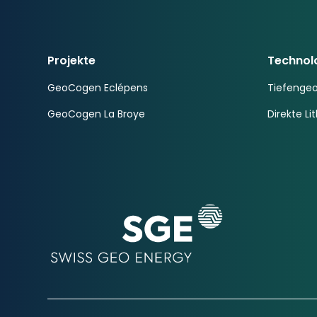
Projekte
Technol
GeoCogen Eclépens
Tiefenge
GeoCogen La Broye
Direkte Li