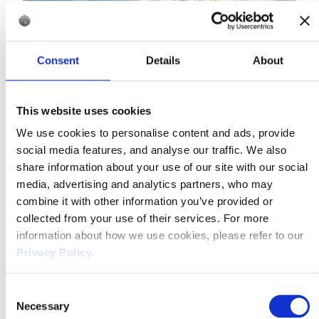
Consent
Details
About
This website uses cookies
We use cookies to personalise content and ads, provide
Swiss Geo Energy
social media features, and analyse our traffic. We also
March 24, 2024
share information about your use of our site with our social
media, advertising and analytics partners, who may
Vaud: Permis d'exploration accordé à
combine it with other information you’ve provided or
Swiss Geo Energy pour la géothermie,
collected from your use of their services. For more
le lithium et l'hydrogène
information about how we use cookies, please refer to our
Privacy Policy.
Swiss Geo Energy a obtenu un permis vaudois pour le
projet GeoCogen La Broye, permettant une
campagne géophysique de 200 km² (automne 2025-
Consent
printemps 2026).
Necessary
Selection