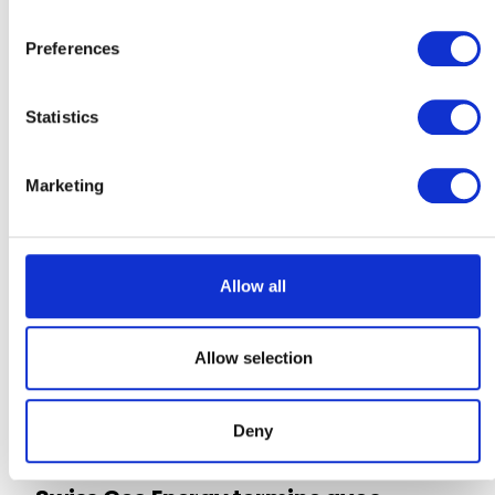
En savoir plus
Preferences
Statistics
Marketing
Allow all
Allow selection
Swiss Geo Energy
Deny
October 12, 2023