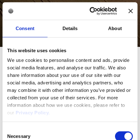
Demandez notre dépliant
Consent
Details
About
This website uses cookies
Découvrez le projet
We use cookies to personalise content and ads, provide
social media features, and analyse our traffic. We also
GeoCogen Eclépens
share information about your use of our site with our
social media, advertising and analytics partners, who
GeoCogen Eclépens développera une installation
may combine it with other information you’ve provided or
géothermique de cogénération dans le canton de
collected from your use of their services. For more
Vaud qui produira simultanément de l'électricité et
information about how we use cookies, please refer to
de la chaleur. Cette dernière fournira de la chaleur
our
Privacy Policy.
au réseau de chauffage urbain de Cadcime tout en
injectant de l'électricité renouvelable dans le
Consent
réseau suisse, avec des opérations commerciales
Necessary
Selection