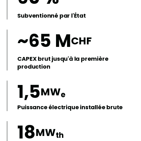
Subventionné par l'État
~65 M
CHF
CAPEX brut jusqu'à la première
production
1,5
MW
e
Puissance électrique installée brute
18
MW
th